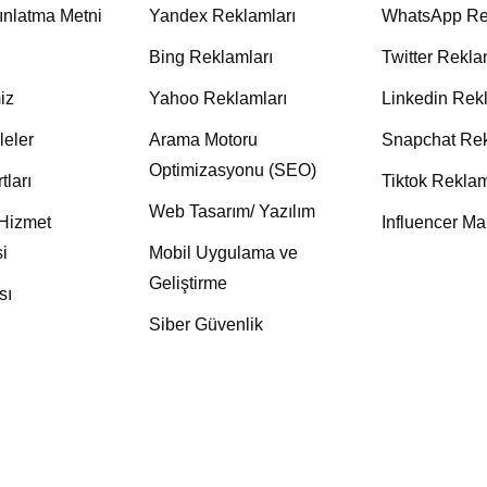
nlatma Metni
Yandex Reklamları
WhatsApp Re
Bing Reklamları
Twitter Rekla
iz
Yahoo Reklamları
Linkedin Rekl
leler
Arama Motoru
Snapchat Rek
Optimizasyonu (SEO)
tları
Tiktok Reklam
Web Tasarım/ Yazılım
 Hizmet
Influencer Ma
i
Mobil Uygulama ve
Geliştirme
sı
Siber Güvenlik
yright ©
2026 Dakika Reklam | Tüm Hakları saklıdır.
Dakika Re