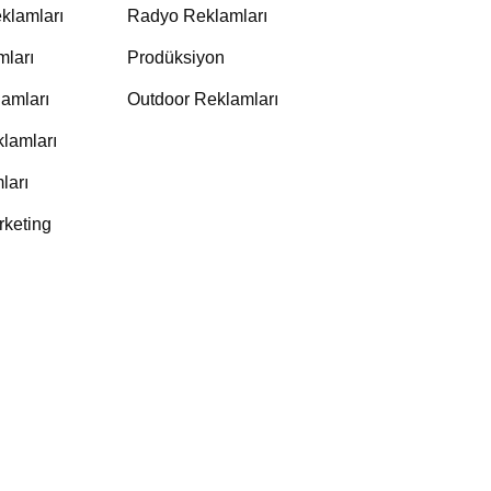
klamları
Radyo Reklamları
mları
Prodüksiyon
amları
Outdoor Reklamları
lamları
ları
rketing
klam