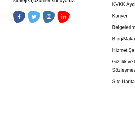
stratejik çözümler sunuyoruz.
KVKK Aydı
Kariyer
Belgelerim
Blog/Maka
Hizmet Şar
Gizlilik ve
Sözleşmes
Site Harita
Cop